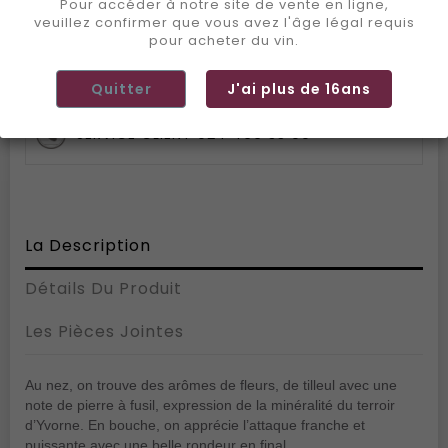
Pour accéder à notre site de vente en ligne,
EXPÉDITION SOUS 72H
veuillez confirmer que vous avez l'âge légal requis
pour acheter du vin.
2 MAGASINS OLLON / AIGLE
Quitter
J'ai plus de 16ans
SERVICE CLIENT 024 466 33 00
La Description
Détails Du Produit
Les Pièces Jointes
Au nez, on trouve des arômes de fleurs, de tilleul avec une
note de pierre à fusil, expression de la minéralité du terroir
d’Yvorne. En bouche, on apprécie l’attaque franche et
puissante avec une belle rondeur en final.