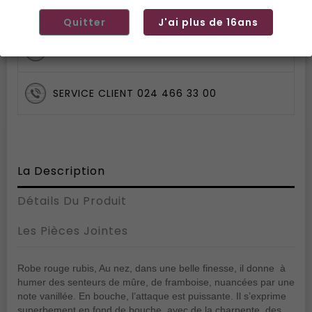
EXPÉDITION SOUS 72H
Quitter
J'ai plus de 16ans
2 MAGASINS OLLON / AIGLE
SERVICE CLIENT 024 466 33 00
La Description
Détails Du Produit
Les Pièces Jointes
Robe rouge rubis, Au nez, dans une belle finesse, il donne à
humer des senteurs de mûre, de framboise, nuancées par une
note vanillée. En bouche, l’attaque est puissante. Il s’exprime
superbement en fond de bouche, avec de la charpente, des