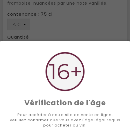
framboise, nuancées par une note vanillée.
contenance : 75 cl
Quantité
Ajouter au panier

Acheter

Ajouter à la liste de souhaits
ENVOI GRATUIT DÈS 300.-
SATISFAIT OU REMBOURSÉ
Vérification de l'âge
Pour accéder à notre site de vente en ligne,
PAIEMENT SÉCURISÉ
veuillez confirmer que vous avez l'âge légal requis
pour acheter du vin.