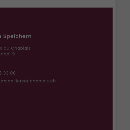
n Speichern
rs du Chablais
ncel 9
6 33 00
@celliersduchablais.ch