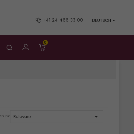
+41 24 466 33 00
DEUTSCH

0
en nach:

Relevanz