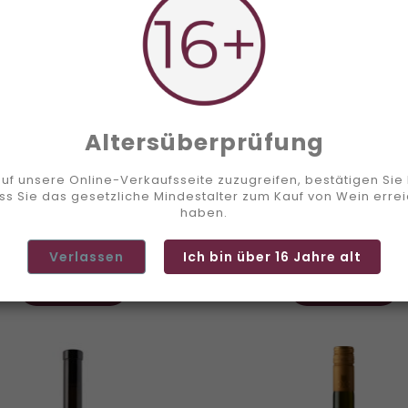
Altersüberprüfung
uf unsere Online-Verkaufsseite zuzugreifen, bestätigen Sie b
ss Sie das gesetzliche Mindestalter zum Kauf von Wein errei
haben.
c Fumé Barrique Ollon...
Pinot Gris Les Soliste
Preis
Pre
22,5 CHF
15,0 CHF
Verlassen
Ich bin über 16 Jahre alt


Wagen
Wagen