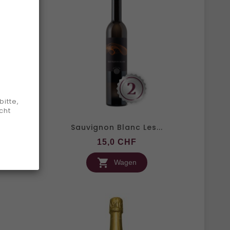
itte,
cht
s...
Sauvignon Blanc Les...
is
Preis
15,0 CHF

Wagen