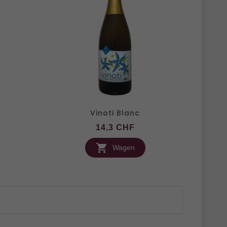
Vinoti Blanc
is
Preis
14,3 CHF

Wagen