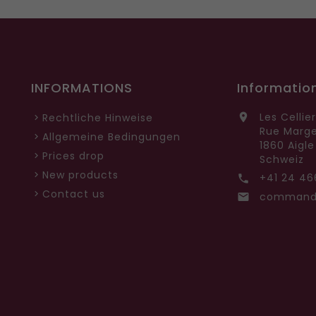
INFORMATIONS
Informatio
Les Cellie

Rechtliche Hinweise
Rue Marge
Allgemeine Bedingungen
1860 Aigle
Prices drop
Schweiz
New products
+41 24 46

Contact us
commande
