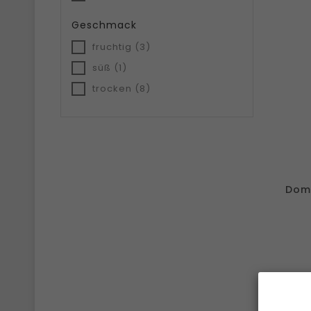
Geschmack
fruchtig
(3)
süß
(1)
trocken
(8)
Doma