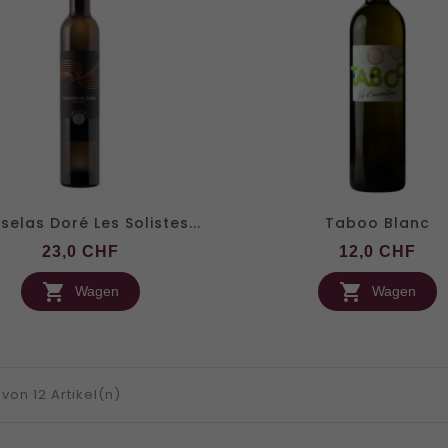
elas Doré Les Solistes...
Taboo Blanc
Preis
Pre
23,0 CHF
12,0 CHF


Wagen
Wagen
2 von 12 Artikel(n)