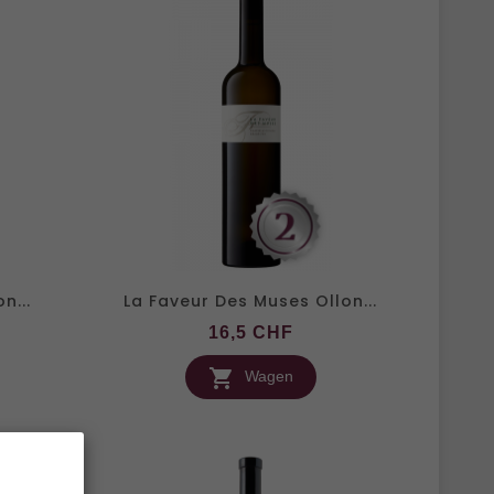
n...
La Faveur Des Muses Ollon...
is
Preis
16,5 CHF

Wagen