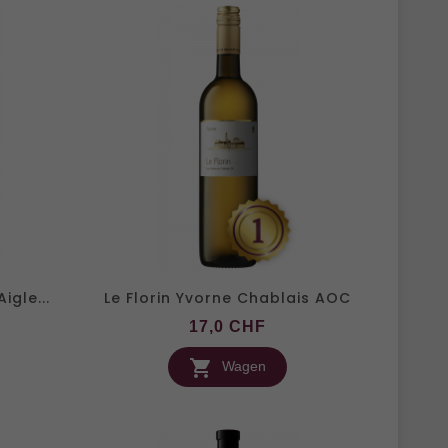
igle...
Le Florin Yvorne Chablais AOC
is
Preis
17,0 CHF

Wagen