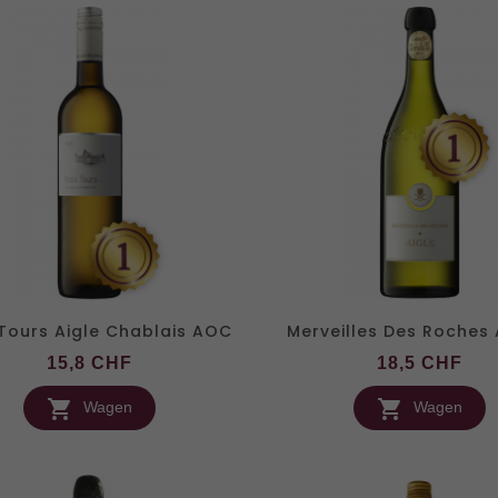
 Tours Aigle Chablais AOC
Merveilles Des Roches A
Preis
Pre
15,8 CHF
18,5 CHF


Wagen
Wagen