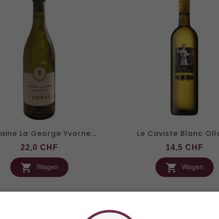
ine La George Yvorne...
Le Caviste Blanc Ollo
Preis
Pre
22,0 CHF
14,5 CHF


Wagen
Wagen