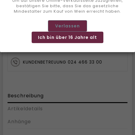
Um auf unsere Online-Verkaufsseite zuzugreifen,
bestätigen Sie bitte, dass Sie das gesetzliche
SICHERE ZAHLUNG
Mindestalter zum Kauf von Wein erreicht haben.
VERSAND INNERHALB VON 72 STUNDEN
Verlassen
Ich bin über 16 Jahre alt
2 GESCHÄFTE OLLON / AIGLE
KUNDENBETREUUNG 024 466 33 00
Beschreibung
Artikeldetails
Anhänge