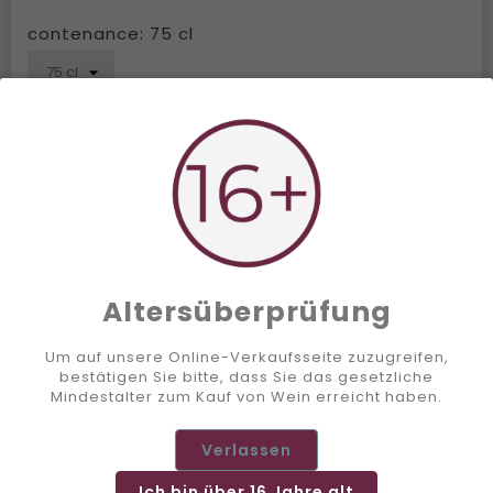
contenance: 75 cl
Menge
Wagen

Buy Now

Add to Wishlist
KOSTENLOSER VERSAND AB 300.-
Altersüberprüfung
ZUFRIEDEN ODER GELD ZURÜCK
Um auf unsere Online-Verkaufsseite zuzugreifen,
bestätigen Sie bitte, dass Sie das gesetzliche
Mindestalter zum Kauf von Wein erreicht haben.
SICHERE ZAHLUNG
Verlassen
VERSAND INNERHALB VON 72 STUNDEN
Ich bin über 16 Jahre alt