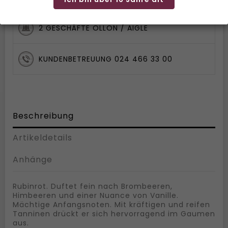
2 GESCHÄFTE OLLON / AIGLE
KUNDENBETREUUNG 024 466 33 00
Beschreibung
Artikeldetails
Anhänge
Rubinrot. Duftet fein nach Brombeeren,
Himbeeren und einer Nuance von Vanille.
Mächtige Anfangsnoten. Mit kräftigen und reifen
Tanninen drückt er sich hervorragend im Gaumen
aus.