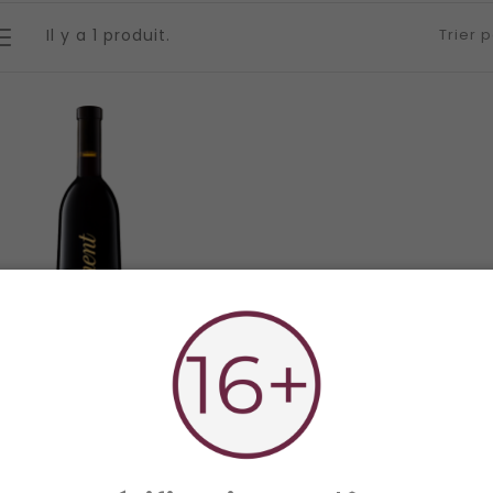
Il y a 1 produit.
Trier p
ment Ollon Chablais AOC
Prix
34,0 CHF