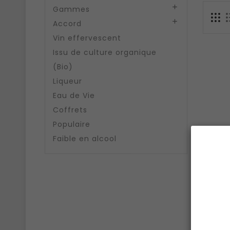

Gammes

Accord
Vin effervescent
Issu de culture organique
(Bio)
Liqueur
Eau de Vie
Coffrets
Populaire
Faible en alcool
Senti