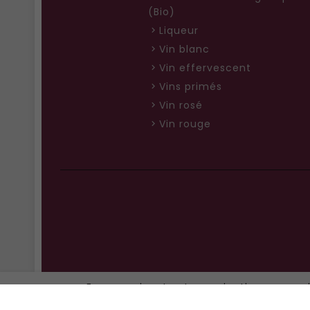
(Bio)
Liqueur
Vin blanc
Vin effervescent
Vins primés
Vin rosé
Vin rouge
En poursuivant votre navigation sur ce si
adaptées à vos centres 