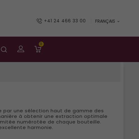
+41 24 466 33 00
FRANÇAIS

0
te par une sélection haut de gamme des
manière à obtenir une extraction optimale
e limitée numérotée de chaque bouteille.
 excellente harmonie.