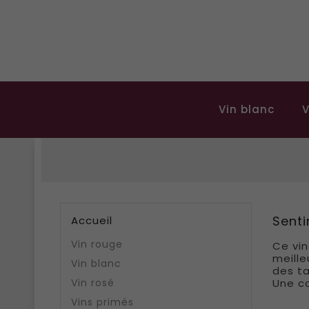
Vin blanc
V
Sent
Accueil
Vin rouge
Ce vin
meille
Vin blanc
des ta
Vin rosé
Une co
Vins primés