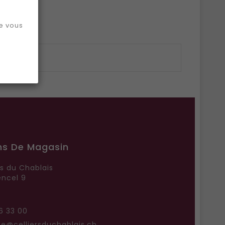
ue vous
ns De Magasin
rs du Chablais
ncel 9
6 33 00
@celliersduchablais.ch