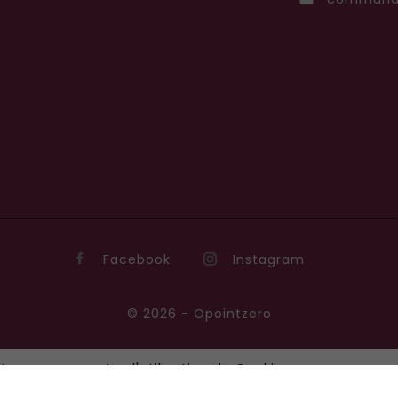
Facebook
Instagram
© 2026 - Opointzero
te, vous acceptez l'utilisation de Cookies pour vous pro
d'intérêts et réaliser des statistiques de visites.
En sav