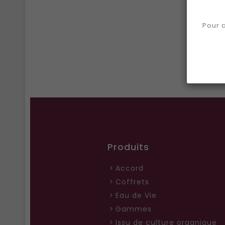
Pour a
Montr
Produits
Accord
Coffrets
Eau de Vie
Gammes
Issu de culture organique