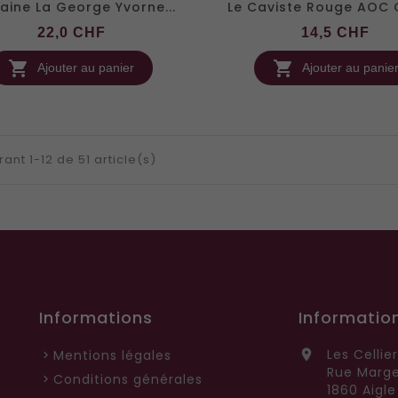
ine La George Yvorne...
Le Caviste Rouge AOC O
Prix
Pri
22,0 CHF
14,5 CHF


Ajouter au panier
Ajouter au panie
ant 1-12 de 51 article(s)
Informations
Informatio
Les Cellie

Mentions légales
Rue Marge
Conditions générales
1860 Aigle