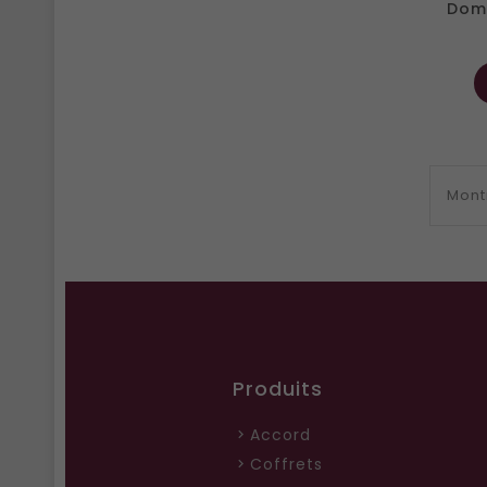
Doma
Montr
Produits
Accord
Coffrets