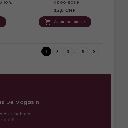
llon...
Taboo Rosé
x
Prix
12,0 CHF

r
Ajouter au panier
…

1
2
3
5
ns De Magasin
rs du Chablais
ncel 9