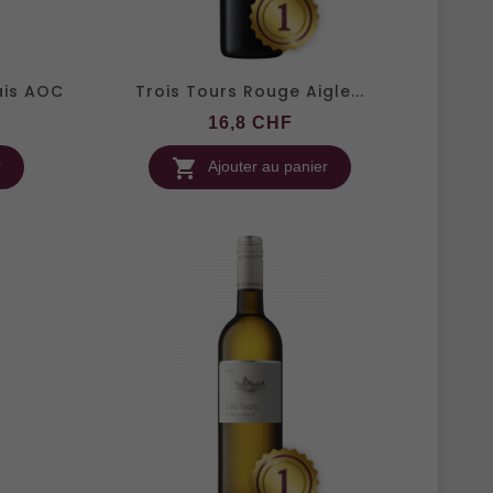
ais AOC
Trois Tours Rouge Aigle...
x
Prix
16,8 CHF

r
Ajouter au panier