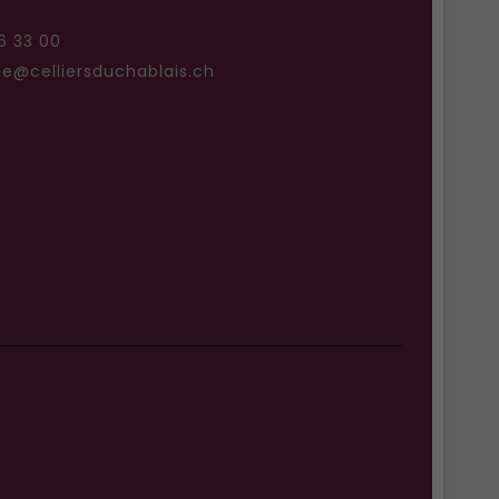
6 33 00
@celliersduchablais.ch