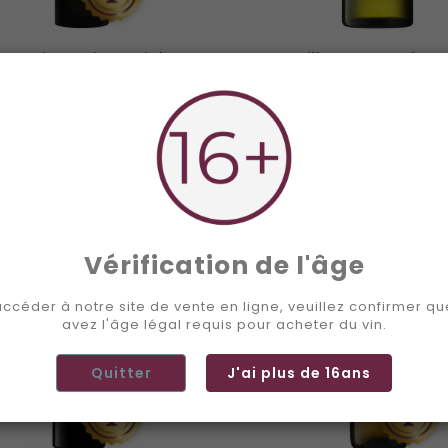
ot Noir Barrique Aigle...
Merveilles Des Roches A
Prix
Pri
24,5 CHF
18,5 CHF


Ajouter au panier
Ajouter au panie
Vérification de l'âge
ccéder à notre site de vente en ligne, veuillez confirmer q
avez l'âge légal requis pour acheter du vin.
Quitter
J'ai plus de 16ans