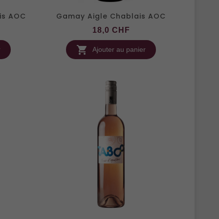
ais AOC
Gamay Aigle Chablais AOC
x
Prix
18,0 CHF

r
Ajouter au panier