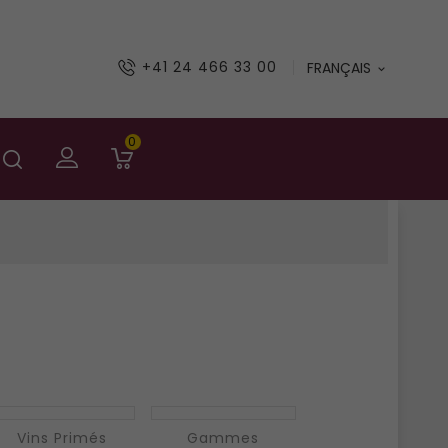
+41 24 466 33 00
FRANÇAIS

0
Vins Primés
Gammes