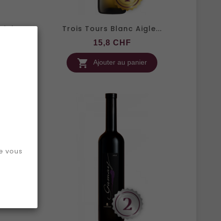
igle...
Trois Tours Blanc Aigle...
x
Prix
15,8 CHF

r
Ajouter au panier
ue vous