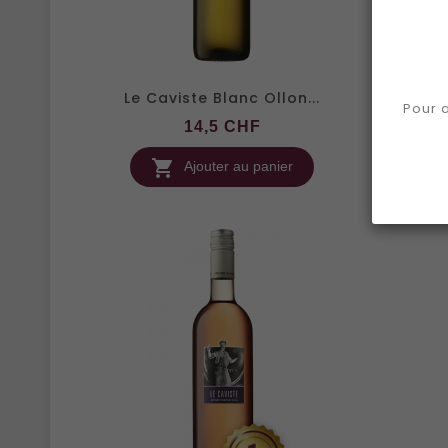
Le Caviste Blanc Ollon...
La F
Pour a
Prix
14,5 CHF

Ajouter au panier