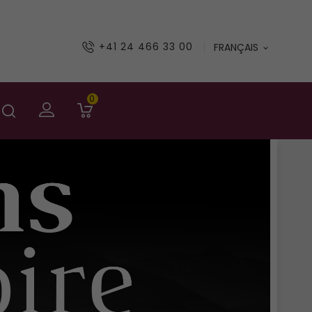
+41 24 466 33 00
FRANÇAIS

0