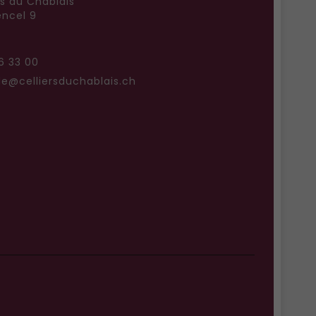
rs du Chablais
ncel 9
6 33 00
@celliersduchablais.ch