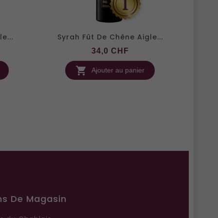
e...
Syrah Fût De Chêne Aigle...
Prix
34,0 CHF

Ajouter au panier
ns De Magasin