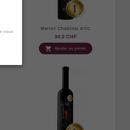
on...
Merlot Chablais AOC
ue vous
Prix
34,0 CHF

Ajouter au panier