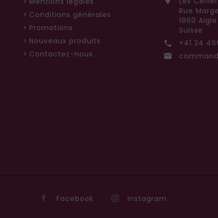
Les Cellie

Mentions légales
Rue Marge
Conditions générales
1860 Aigle
Promotions
Suisse
Nouveaux produits
+41 24 46

Contactez-nous
commande

Facebook
Instagram