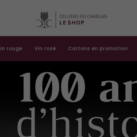
in rouge
Vin rosé
Cartons en promotion